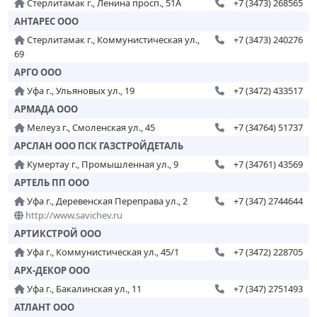
Стерлитамак г., Ленина просп., 51А
+7 (3473) 268565
АНТАРЕС ООО
Стерлитамак г., Коммунистическая ул.,
+7 (3473) 240276
69
АРГО ООО
Уфа г., Ульяновых ул., 19
+7 (3472) 433517
АРМАДА ООО
Мелеуз г., Смоленская ул., 45
+7 (34764) 51737
АРСЛАН ООО ПСК ГАЗСТРОЙДЕТАЛЬ
Кумертау г., Промышленная ул., 9
+7 (34761) 43569
АРТЕЛЬ ПП ООО
Уфа г., Деревенская Переправа ул., 2
+7 (347) 2744644
http://www.savichev.ru
АРТИКСТРОЙ ООО
Уфа г., Коммунистическая ул., 45/1
+7 (3472) 228705
АРХ-ДЕКОР ООО
Уфа г., Бакалинская ул., 11
+7 (347) 2751493
АТЛАНТ ООО