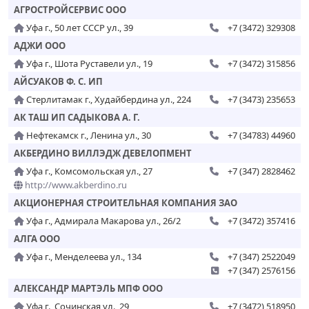
АГРОСТРОЙСЕРВИС ООО
Уфа г., 50 лет СССР ул., 39
+7 (3472) 329308
АДЖИ ООО
Уфа г., Шота Руставели ул., 19
+7 (3472) 315856
АЙСУАКОВ Ф. С. ИП
Стерлитамак г., Худайбердина ул., 224
+7 (3473) 235653
АК ТАШ ИП САДЫКОВА А. Г.
Нефтекамск г., Ленина ул., 30
+7 (34783) 44960
АКБЕРДИНО ВИЛЛЭДЖ ДЕВЕЛОПМЕНТ
Уфа г., Комсомольская ул., 27
+7 (347) 2828462
http://www.akberdino.ru
АКЦИОНЕРНАЯ СТРОИТЕЛЬНАЯ КОМПАНИЯ ЗАО
Уфа г., Адмирала Макарова ул., 26/2
+7 (3472) 357416
АЛГА ООО
Уфа г., Менделеева ул., 134
+7 (347) 2522049
+7 (347) 2576156
АЛЕКСАНДР МАРТЭЛЬ МПФ ООО
Уфа г., Сочинская ул., 29
+7 (3472) 518950