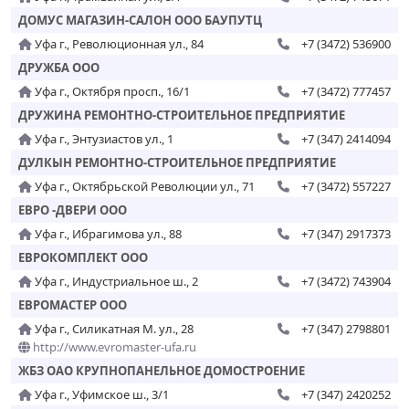
ДОМУС МАГАЗИН-САЛОН ООО БАУПУТЦ
Уфа г., Революционная ул., 84
+7 (3472) 536900
ДРУЖБА ООО
Уфа г., Октября просп., 16/1
+7 (3472) 777457
ДРУЖИНА РЕМОНТНО-СТРОИТЕЛЬНОЕ ПРЕДПРИЯТИЕ
Уфа г., Энтузиастов ул., 1
+7 (347) 2414094
ДУЛКЫН РЕМОНТНО-СТРОИТЕЛЬНОЕ ПРЕДПРИЯТИЕ
Уфа г., Октябрьской Революции ул., 71
+7 (3472) 557227
ЕВРО -ДВЕРИ ООО
Уфа г., Ибрагимова ул., 88
+7 (347) 2917373
ЕВРОКОМПЛЕКТ ООО
Уфа г., Индустриальное ш., 2
+7 (3472) 743904
ЕВРОМАСТЕР ООО
Уфа г., Силикатная М. ул., 28
+7 (347) 2798801
http://www.evromaster-ufa.ru
ЖБЗ ОАО КРУПНОПАНЕЛЬНОЕ ДОМОСТРОЕНИЕ
Уфа г., Уфимское ш., 3/1
+7 (347) 2420252