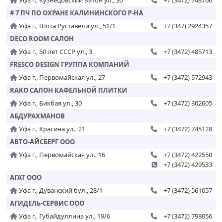
Уфа г., Кузнецовский Затон ул., 30
+7 (3472) 748766
# 7 ПЧ ПО ОХРАНЕ КАЛИНИНСКОГО Р-НА
Уфа г., Шота Руставели ул., 51/1
+7 (347) 2924357
DECO ROOM САЛОН
Уфа г., 50 лет СССР ул., 3
+7 (3472) 485713
FRESCO DESIGN ГРУППА КОМПАНИЙ
Уфа г., Первомайская ул., 27
+7 (3472) 572943
RAKO САЛОН КАФЕЛЬНОЙ ПЛИТКИ
Уфа г., Бикбая ул., 30
+7 (3472) 302605
АБДУРАХМАНОВ
Уфа г., Красина ул., 21
+7 (3472) 745128
АВТО-АЙСБЕРГ ООО
Уфа г., Первомайская ул., 16
+7 (3472) 422550
+7 (3472) 429533
АГАТ ООО
Уфа г., Дуванский бул., 28/1
+7 (3472) 561057
АГИДЕЛЬ-СЕРВИС ООО
Уфа г., Губайдуллина ул., 19/6
+7 (3472) 798056