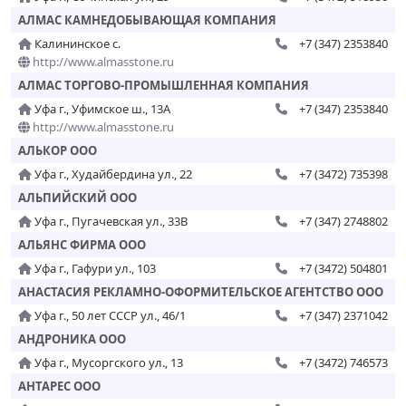
АЛМАС КАМНЕДОБЫВАЮЩАЯ КОМПАНИЯ
Калининское с.
+7 (347) 2353840
http://www.almasstone.ru
АЛМАС ТОРГОВО-ПРОМЫШЛЕННАЯ КОМПАНИЯ
Уфа г., Уфимское ш., 13А
+7 (347) 2353840
http://www.almasstone.ru
АЛЬКОР ООО
Уфа г., Худайбердина ул., 22
+7 (3472) 735398
АЛЬПИЙСКИЙ ООО
Уфа г., Пугачевская ул., 33В
+7 (347) 2748802
АЛЬЯНС ФИРМА ООО
Уфа г., Гафури ул., 103
+7 (3472) 504801
АНАСТАСИЯ РЕКЛАМНО-ОФОРМИТЕЛЬСКОЕ АГЕНТСТВО ООО
Уфа г., 50 лет СССР ул., 46/1
+7 (347) 2371042
АНДРОНИКА ООО
Уфа г., Мусоргского ул., 13
+7 (3472) 746573
АНТАРЕС ООО