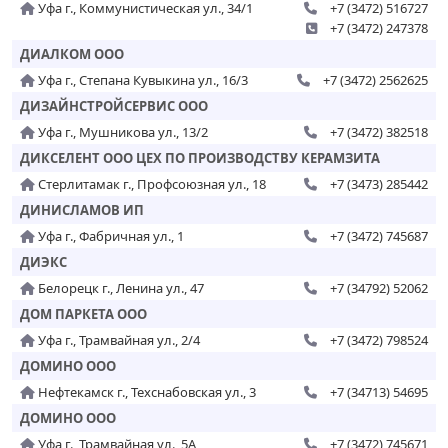
Уфа г., Коммунистическая ул., 34/1
+7 (3472) 516727
+7 (3472) 247378
ДИАЛКОМ ООО
Уфа г., Степана Кувыкина ул., 16/3
+7 (3472) 2562625
ДИЗАЙНСТРОЙСЕРВИС ООО
Уфа г., Мушникова ул., 13/2
+7 (3472) 382518
ДИКСЕЛЕНТ ООО ЦЕХ ПО ПРОИЗВОДСТВУ КЕРАМЗИТА
Стерлитамак г., Профсоюзная ул., 18
+7 (3473) 285442
ДИНИСЛАМОВ ИП
Уфа г., Фабричная ул., 1
+7 (3472) 745687
ДИЭКС
Белорецк г., Ленина ул., 47
+7 (34792) 52062
ДОМ ПАРКЕТА ООО
Уфа г., Трамвайная ул., 2/4
+7 (3472) 798524
ДОМИНО ООО
Нефтекамск г., Техснабовская ул., 3
+7 (34713) 54695
ДОМИНО ООО
Уфа г., Трамвайная ул., 5А
+7 (3472) 745671