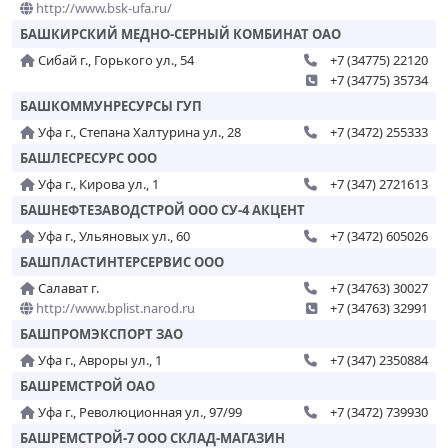
http://www.bsk-ufa.ru/
БАШКИРСКИЙ МЕДНО-СЕРНЫЙ КОМБИНАТ ОАО
Сибай г., Горького ул., 54
+7 (34775) 22120
+7 (34775) 35734
БАШКОММУНРЕСУРСЫ ГУП
Уфа г., Степана Халтурина ул., 28
+7 (3472) 255333
БАШЛЕСРЕСУРС ООО
Уфа г., Кирова ул., 1
+7 (347) 2721613
БАШНЕФТЕЗАВОДСТРОЙ ООО СУ-4 АКЦЕНТ
Уфа г., Ульяновых ул., 60
+7 (3472) 605026
БАШПЛАСТИНТЕРСЕРВИС ООО
Салават г.
+7 (34763) 30027
http://www.bplist.narod.ru
+7 (34763) 32991
БАШПРОМЭКСПОРТ ЗАО
Уфа г., Авроры ул., 1
+7 (347) 2350884
БАШРЕМСТРОЙ ОАО
Уфа г., Революционная ул., 97/99
+7 (3472) 739930
БАШРЕМСТРОЙ-7 ООО СКЛАД-МАГАЗИН