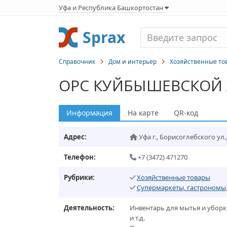
Уфа и Республика Башкортостан
Sprax
Справочник
Дом и интерьер
Хозяйственные то
ОРС КУЙБЫШЕВСКОЙ
Информация
На карте
QR-код
Адрес:
Уфа г.
,
Борисоглебского ул., 
Телефон:
+7 (3472) 471270
Рубрики:
Хозяйственные товары
Супермаркеты, гастрономы
Деятельность:
Инвентарь для мытья и уборк
и т.д.