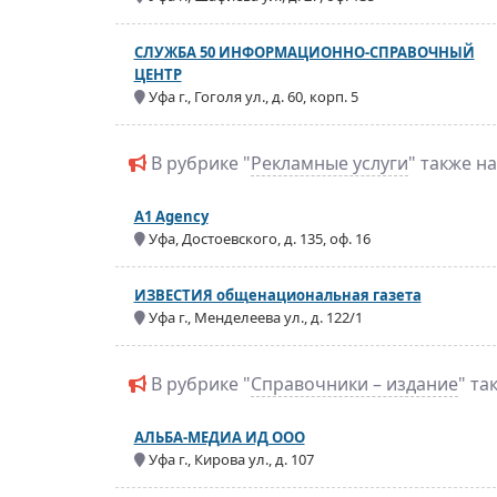
СЛУЖБА 50 ИНФОРМАЦИОННО-СПРАВОЧНЫЙ
ЦЕНТР
Уфа г., Гоголя ул., д. 60, корп. 5
В рубрике "
Рекламные услуги
" также н
A1 Agency
Уфа, Достоевского, д. 135, оф. 16
ИЗВЕСТИЯ общенациональная газета
Уфа г., Менделеева ул., д. 122/1
В рубрике "
Справочники – издание
" та
АЛЬБА-МЕДИА ИД ООО
Уфа г., Кирова ул., д. 107