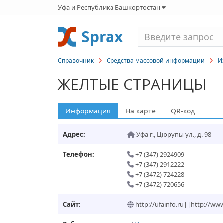
Уфа и Республика Башкортостан
Sprax
Справочник
Средства массовой информации
И
ЖЕЛТЫЕ СТРАНИЦЫ
Информация
На карте
QR-код
Адрес:
Уфа г.
,
Цюрупы ул., д. 98
Телефон:
+7 (347) 2924909
+7 (347) 2912222
+7 (3472) 724228
+7 (3472) 720656
Сайт:
http://ufainfo.ru||http://www