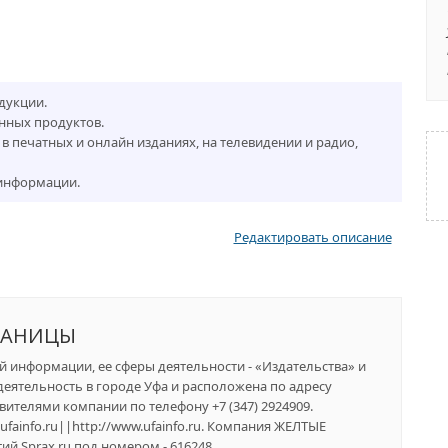
дукции.
ных продуктов.
в печатных и онлайн изданиях, на телевидении и радио,
информации.
Редактировать описание
РАНИЦЫ
й информации, ее сферы деятельности - «Издательства» и
еятельность в городе Уфа и расположена по адресу
авителями компании по телефону +7 (347) 2924909.
fainfo.ru||http://www.ufainfo.ru. Компания ЖЕЛТЫЕ
 Sprax.ru под номером - 616248.