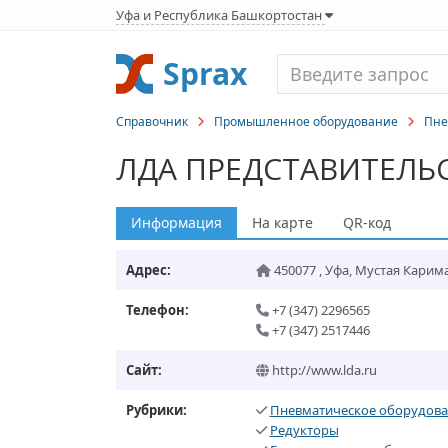
Уфа и Республика Башкортостан
Sprax
Справочник
Промышленное оборудование
Пне
ЛДА ПРЕДСТАВИТЕЛЬ
Информация
На карте
QR-код
Адрес:
450077
,
Уфа
,
Мустая Карима 
Телефон:
+7 (347) 2296565
+7 (347) 2517446
Сайт:
http://www.lda.ru
Рубрики:
Пневматическое оборудов
Редукторы