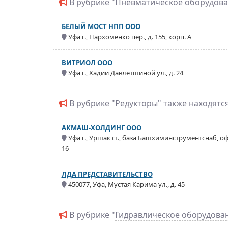
В рубрике "
Пневматическое оборудов
БЕЛЫЙ МОСТ НПП ООО
Уфа г., Пархоменко пер., д. 155, корп. А
ВИТРИОЛ ООО
Уфа г., Хадии Давлетшиной ул., д. 24
В рубрике "
Редукторы
" также находятс
АКМАШ-ХОЛДИНГ ООО
Уфа г., Уршак ст., база Башхиминструментснаб, оф
16
ЛДА ПРЕДСТАВИТЕЛЬСТВО
450077, Уфа, Мустая Карима ул., д. 45
В рубрике "
Гидравлическое оборудова