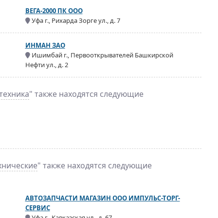
ВЕГА-2000 ПК ООО
Уфа г., Рихарда Зорге ул., д. 7
ИНМАН ЗАО
Ишимбай г., Первооткрывателей Башкирской
Нефти ул., д. 2
техника
" также находятся следующие
хнические
" также находятся следующие
АВТОЗАПЧАСТИ МАГАЗИН ООО ИМПУЛЬС-ТОРГ-
СЕРВИС
Уфа г., Кавказская ул., д. 67