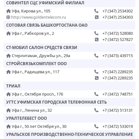
СОВИНТЕЛ СЦС УФИМСКИЙ ФИЛИАЛ
Уфа, Кирова ул., 105
+7 (347) 2534302
http://www.goldentelecom.ru
+7 (347) 2534303
СОТОВАЯ СВЯЗЬ БАШКОРТОСТАНА ОАО
Уфа г., Рабкоров ул., 2
+7 (3472) 528080
+7 (3472) 527827
СТ-МОБИЛ САЛОН СРЕДСТВ СВЯЗИ
Стерлитамак, Дружбы ул., 29а
+7 (3473) 439715
СТРОЙСВЯЗЬКОМПЛЕКТ ООО
Уфа г., Радищева ул., 117
+7 (347) 2289235
+7 (347) 2289235
ТРИАЛ
Уфа г., Октября просп., 176
+7 (3472) 748751
УГТС УФИМСКАЯ ГОРОДСКАЯ ТЕЛЕФОННАЯ СЕТЬ
Уфа г., Ленина ул., 32
+7 (3472) 513131
УРАЛТЕЛЕБЕСТ ООО
Уфа г., 50 лет Октября ул., 30
+7 (3472) 533019
УРАЛЬСКОЕ ПРОИЗВОДСТВЕННО-ТЕХНИЧЕСКОЕ УПРАВЛЕНИЕ