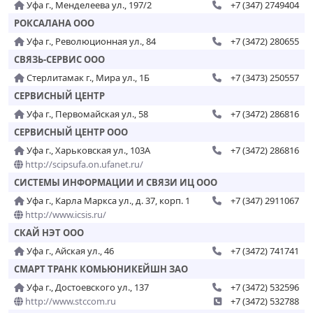
Уфа г., Менделеева ул., 197/2
+7 (347) 2749404
РОКСАЛАНА ООО
Уфа г., Революционная ул., 84
+7 (3472) 280655
СВЯЗЬ-СЕРВИС ООО
Стерлитамак г., Мира ул., 1Б
+7 (3473) 250557
СЕРВИСНЫЙ ЦЕНТР
Уфа г., Первомайская ул., 58
+7 (3472) 286816
СЕРВИСНЫЙ ЦЕНТР ООО
Уфа г., Харьковская ул., 103А
+7 (3472) 286816
http://scipsufa.on.ufanet.ru/
СИСТЕМЫ ИНФОРМАЦИИ И СВЯЗИ ИЦ ООО
Уфа г., Карла Маркса ул., д. 37, корп. 1
+7 (347) 2911067
http://www.icsis.ru/
СКАЙ НЭТ ООО
Уфа г., Айская ул., 46
+7 (3472) 741741
СМАРТ ТРАНК КОМЬЮНИКЕЙШН ЗАО
Уфа г., Достоевского ул., 137
+7 (3472) 532596
http://www.stccom.ru
+7 (3472) 532788