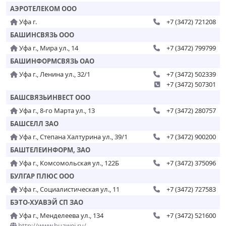
АЭРОТЕЛЕКОМ ООО
Уфа г.
+7 (3472) 721208
БАШИНСВЯЗЬ ООО
Уфа г., Мира ул., 14
+7 (3472) 799799
БАШИНФОРМСВЯЗЬ ОАО
Уфа г., Ленина ул., 32/1
+7 (3472) 502339
+7 (3472) 507301
БАШСВЯЗЬИНВЕСТ ООО
Уфа г., 8-го Марта ул., 13
+7 (3472) 280757
БАШСЕЛЛ ЗАО
Уфа г., Степана Халтурина ул., 39/1
+7 (3472) 900200
БАШТЕЛЕИНФОРМ, ЗАО
Уфа г., Комсомольская ул., 122Б
+7 (3472) 375096
БУЛГАР ПЛЮС ООО
Уфа г., Социалистическая ул., 11
+7 (3472) 727583
БЭТО-ХУАВЭЙ СП ЗАО
Уфа г., Менделеева ул., 134
+7 (3472) 521600
http://www.huawei.ru/