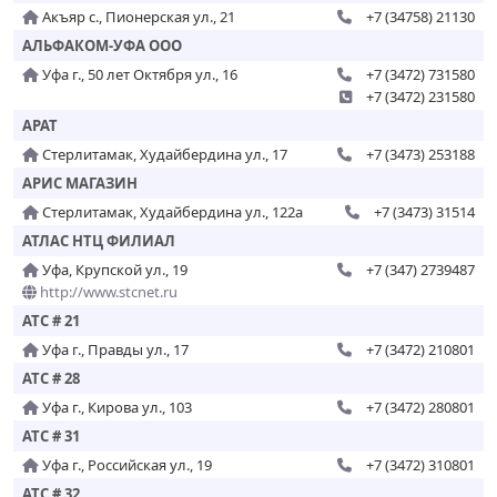
Акъяр с., Пионерская ул., 21
+7 (34758) 21130
АЛЬФАКОМ-УФА ООО
Уфа г., 50 лет Октября ул., 16
+7 (3472) 731580
+7 (3472) 231580
АРАТ
Стерлитамак, Худайбердина ул., 17
+7 (3473) 253188
АРИС МАГАЗИН
Стерлитамак, Худайбердина ул., 122а
+7 (3473) 31514
АТЛАС НТЦ ФИЛИАЛ
Уфа, Крупской ул., 19
+7 (347) 2739487
http://www.stcnet.ru
АТС # 21
Уфа г., Правды ул., 17
+7 (3472) 210801
АТС # 28
Уфа г., Кирова ул., 103
+7 (3472) 280801
АТС # 31
Уфа г., Российская ул., 19
+7 (3472) 310801
АТС # 32